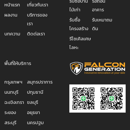
รับซื้อบ้าน
รื้อถอน
หน้าแรก
เกี่ยวกับเรา
ไม้เก่า
อาคาร
ผลงาน
บริการของ
รับซื้อ
รับเหมาถม
เรา
โครงสร้าง
ดิน
บทความ
ติดต่อเรา
รีไซเคิลเศษ
โลหะ
พื้นที่ให้บริการ
กรุงเทพฯ
สมุทรปราการ
นนทบุรี
ปทุมธานี
ฉะเขิงเทรา
ชลบุรี
ระยอง
อยุธยา
สระบุรี
นครปฐม