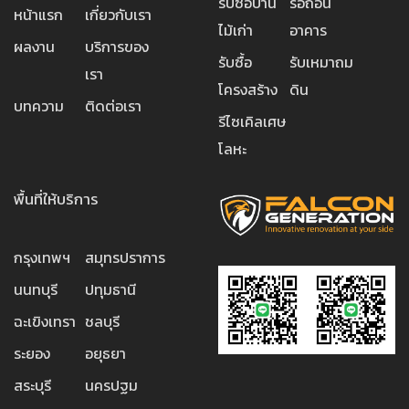
รับซื้อบ้าน
รื้อถอน
หน้าแรก
เกี่ยวกับเรา
ไม้เก่า
อาคาร
ผลงาน
บริการของ
รับซื้อ
รับเหมาถม
เรา
โครงสร้าง
ดิน
บทความ
ติดต่อเรา
รีไซเคิลเศษ
โลหะ
พื้นที่ให้บริการ
กรุงเทพฯ
สมุทรปราการ
นนทบุรี
ปทุมธานี
ฉะเขิงเทรา
ชลบุรี
ระยอง
อยุธยา
สระบุรี
นครปฐม