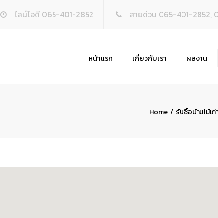
ไลน์ไอดี 065-401-2852
สายด่วน 065-401-2852, 
หน้าแรก
เกี่ยวกับเรา
ผลงาน
รับ
รื้
Home
รับซื้อบ้านไม้เก่
รั
รั
รับ
รี