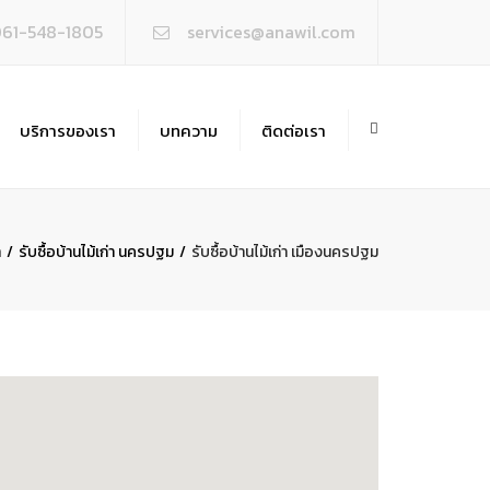
×
061-548-1805
services@anawil.com
บริการของเรา
บทความ
ติดต่อเรา
ซื้อบ้านไม้เก่า
อถอน-สิ่งปลูกสร้าง
า
รับซื้อบ้านไม้เก่า นครปฐม
รับซื้อบ้านไม้เก่า เมืองนครปฐม
บเหมาถมดิน-ขุดบ่อ
บซื้ออาคารโครงสร้างเหล็ก
ซื้อ-ประมูล เศษโลหะทุกชนิด
ไซเคิลเศษโลหะ