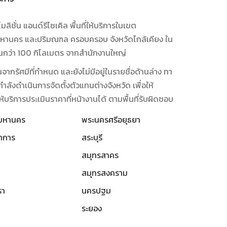
มลิชั่น แอนด์รีไซเคิล พื้นที่ให้บริการในเขต
หานคร และปริมณฑล ครอบครอบ จังหวัดไกล้เคียง ใน
กินกว่า 100 กิโลเมตร จากสำนักงานใหญ่
เกินจากรัศมีที่กำหนด และยังไม่มีอยู่ในรายชื่อด้านล่าง ทา
กำลังดำเนินการจัดตั้งตัวแทนต่างจังหวัด เพื่อให้
้บริการประเมินราคาที่หน้างานได้ ตามพื้นที่รับผิดชอบ
พมหานคร
พระนครศรีอยุธยา
าการ
สระบุรี
สมุทรสาคร
สมุทรสงคราม
รา
นครปฐม
ระยอง