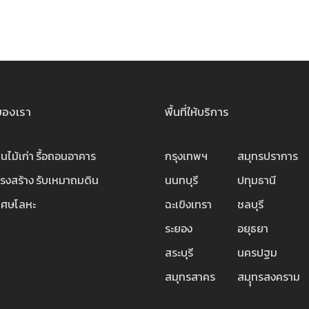
ของเรา
พื้นที่ให้บริการ
านไม้เก่า
รื้อถอนอาคาร
กรุงเทพฯ
สมุทรปราการ
ครงสร้าง
รับเหมาถมดิน
นนทบุรี
ปทุมธานี
ลเศษโลหะ
ฉะเขิงเทรา
ชลบุรี
ระยอง
อยุธยา
สระบุรี
นครปฐม
สมุทรสาคร
สมุุทรสงคราม