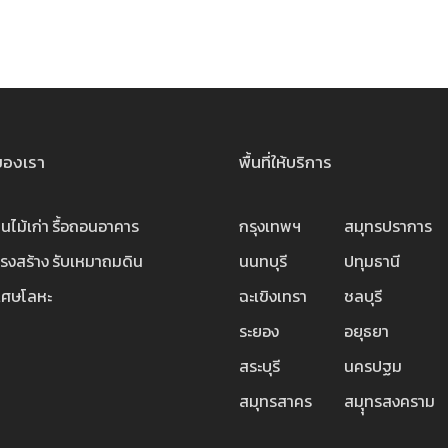
ของเรา
พื้นที่ให้บริการ
านไม้เก่า
รื้อถอนอาคาร
กรุงเทพฯ
สมุทรปราการ
ครงสร้าง
รับเหมาถมดิน
นนทบุรี
ปทุมธานี
ลเศษโลหะ
ฉะเขิงเทรา
ชลบุรี
ระยอง
อยุธยา
สระบุรี
นครปฐม
สมุทรสาคร
สมุุทรสงคราม