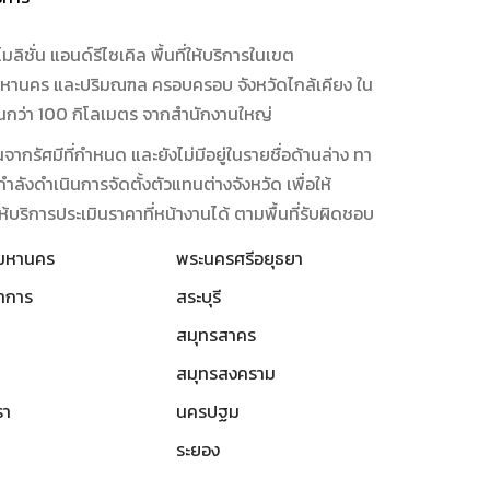
มลิชั่น แอนด์รีไซเคิล พื้นที่ให้บริการในเขต
หานคร และปริมณฑล ครอบครอบ จังหวัดไกล้เคียง ใน
กินกว่า 100 กิโลเมตร จากสำนักงานใหญ่
เกินจากรัศมีที่กำหนด และยังไม่มีอยู่ในรายชื่อด้านล่าง ทา
กำลังดำเนินการจัดตั้งตัวแทนต่างจังหวัด เพื่อให้
้บริการประเมินราคาที่หน้างานได้ ตามพื้นที่รับผิดชอบ
พมหานคร
พระนครศรีอยุธยา
าการ
สระบุรี
สมุทรสาคร
สมุทรสงคราม
รา
นครปฐม
ระยอง