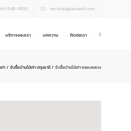
×
061-548-1805
services@anawil.com
บริการของเรา
บทความ
ติดต่อเรา
ซื้อบ้านไม้เก่า
อถอน-สิ่งปลูกสร้าง
เก่า
รับซื้อบ้านไม้เก่า ปทุมธานี
รับซื้อบ้านไม้เก่า คลองหลวง
บเหมาถมดิน-ขุดบ่อ
บซื้ออาคารโครงสร้างเหล็ก
ซื้อ-ประมูล เศษโลหะทุกชนิด
ไซเคิลเศษโลหะ