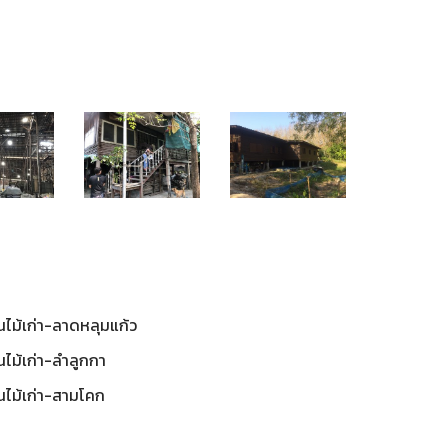
รับซื้อบ้านไม้เก่า-
รับซื้อบ้าน
สีไม้เก่า-
รับซื้อบ้านไม้เก่า-
สามพราน-
บางน
บุรี
บ้านค่าย-ระยอง
นครปฐม
กรุงเทพม
้านไม้เก่า-ลาดหลุมแก้ว
านไม้เก่า-ลำลูกกา
้านไม้เก่า-สามโคก