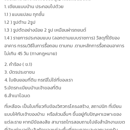
1. เขียนแบบบ้าน ประกอบไปด้วย
1.1 ) แบบแปลน ทุกชั้น
1.2 ) รูปด้าน 2รูป
1.3 ) รูปตัดอย่างน้อย 2 รูป เหมือนผ่ารถยนต์
1.4 ) รายการประกอบแบบ (ลอกตามแบบราชการ) วัสดุที่ใช้ของ
อาคาร กรรมวิธีในการรื้อถอน ตามกม .ตามหลักการรื้อถอนอาคาร
ไม่เกิน 45 วัน (ทางกฎหมาย)
2. คำร้อง ( ข.1)
3. บัตรประชาชน
4. ใบยินยอมที่ดิน กรณีไม่ใช่ที่ของเรา
5.บัตรทะเบียนบ้านเจ้าของที่ดิน
6.สำเนาโฉนด
ที่เหลือจะ เป็นใบเกี่ยวกับข้องวิศวกรโครงสร้าง, สถาปนิก ที่เขียน
แบบให้กับเจ้าของบ้าน หรือส่วนอื่นๆ ขึ้นอยู่กับปัญหาเฉพาะของ
แต่ละราย หากมีข้อสงสัย สามารถโทรสอบถามไปยังสำนักงานเขต
ที่บ้านท่านอยู่ในสังกัดของแต่ละพื้นที่ตามความสะดวกเลยครับ