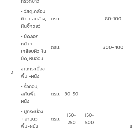
กรวดขาว
• วัสดุเคลือบ
ผิว ทรายล้าง,
ตรม.
80-100
หินจิ๊กซอว์
• ขัดลอก
หน้า +
ตรม.
300-400
เคลือบผิว หิน
ขัด, หินอ่อน
งานกระเบื้อง
2
พื้น -ผนัง
• รื้อถอน,
สกัดพื้น-
ตรม.
30-50
ผนัง
• ปูกระเบื้อง
150-
150-
+ ยาแนว
ตรม.
250
500
พื้น-ผนัง
แ