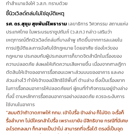
ทำสำเนาแจ้งให้ ว.ส.ท. ทราบด้วย
ชี้นิวเวิลด์ถล่มไม่ใช่อุบัติเหตุ
รศ. ดร.สุขุม สุขพันธ์โพธาราม
เลขาธิการ วิศวกรรม สถานแห่ง
ประเทศไทย ในพระบรมราชูปถัมภ์ (ว.ส.ท.) กล่าว เสริมว่า
เหตุการณ์ตึกนิวเวิลด์ถล่มที่บางลำพู เกิดขึ้นจากการละเลยใน
การปฏิบัติและการบังคับใช้กฎหมาย โดยอาศัย ช่องโหว่ของ
กฎหมาย ประกอบกับผู้ประกอบการก็ขาดจิตสำนึกในเรื่องของ
ความปลอดภัย ส่งผลให้เกิดความเสียหายขึ้น เนื่องจากศาลฎีกา
ตัดสินให้เจ้าของอาคารรื้อถอนเฉพาะส่วนบนของอาคาร และคง
ส่วนล่างไว้ ทำให้เจ้าของมีสิทธิใช้พื้นที่ ด้านล่าง ซึ่งเป็นเรื่องยาก
ในการรื้อถอนอาคารให้ปลอดภัยแก่ ผู้คนที่ทำกิจกรรมอยู่ข้างล่าง
ทั้งนี้ ตามหลักการรื้อถอนอาคารอย่างปลอดภัย ควรจะระงับการ
ใช้งานในอาคาร
“สมมติว่าถ้าวาดภาพให้ กทม. เข้าไปรื้อ ข้างล่าง ก็ไม่ปิด จะรื้อก็
รื้อลำบาก ไม่มีใครกล้าไปรื้อ เพราะเขายัง มีสิทธิขาย กรณีที่มีเศษ
อะไรตกลงมา ก็กลายเป็นว่าไม่ สามารถที่จะรื้อได้ ตรงนี้เป็นจุด