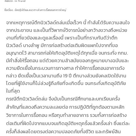
คอลัมน์ : In Trend
ชื่อเรื่อง : ข้อปฏิบัติและแนวทางในการรื้อถอนอาคารใหญ่
จากเหตุการณ์ตึกนิวเวิลด์ถล่มเมื่อเร็วๆ นี้ กำลังได้รับความสนใจ
จากประชาชน และเป็นที่วิพากษ์วิจารณ์อย่างกว้างขวางถึงหน่วย
งานที่เกี่ยวข้องและดูแลเรื่องนี้ เพราะเป็นที่ทราบกันดีว่าตึก
นิวเวิลด์ บางลำพู มีการก่อสร้างต่อเติมผิดแผกไปจากที่ขอ
อนุญาตไว้ สามารถก่อให้เกิดอุบัติเหตุได้ทุกเมื่อ จนกระทั่ง กทม.
มีคำสั่งให้รื้อถอน แต่ด้วยความล้าสมัยของกฎหมายบางฉบับและ
ความยืดเยื้อในกระบวนการทางศาล ทำให้การรื้อถอนอาคารดัง
กล่าว ยืดเยื้อเป็นเวลานานถึง 19 ปี ตึกบางส่วนยังคงเปิดใช้งาน
โดยที่ผู้ใช้งานก็ไม่ล่วงรู้ถึงภัยที่จะเกิดขึ้น จนกระทั่งเกิดอุบัติภัย
ในที่สุด
กรณีตึกนิวเวิลด์ถล่ม จึงนับเป็นกรณีศึกษาและบทเรียนครั้ง
สำคัญที่แสดงถึงความละเลยต่อ การปฏิบัติที่ถูกต้องตามหลัก
วิชาการในการรื้อถอน หรือทุบทำลายอาคาร รวมทั้งการก่อสร้าง
ต่อเติมที่ผิดไปจากแบบจนเกิดอุบัติเหตุครั้งแล้วครั้งเล่า ซึ่งแต่ละ
ครั้งก็ส่งผลโดยตรงต่อความปลอดภัยทั้งชีวิต และทรัพย์สิน