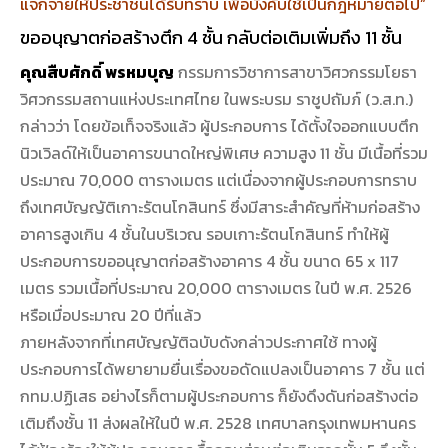
แจกจ่ายให้ประชาชนได้รับทราบ เพื่อบังคับใช้เป็นกฎหมายต่อไป”
ขออนุญาตก่อสร้างตึก 4 ชั้น กลับต่อเติมเพิ่มถึง 11 ชั้น
คุณสืบศักดิ์ พรหมบุญ
กรรมการวิชาการสาขาวิศวกรรมโยธา
วิศวกรรมสถานแห่งประเทศไทย ในพระบรม ราชูปถัมภ์ (ว.ส.ท.)
กล่าวว่า โดยข้อเท็จจริงแล้ว ผู้ประกอบการ ได้ตั้งใจออกแบบตึก
นิวเวิลด์ให้เป็นอาคารขนาดใหญ่พิเศษ ความสูง 11 ชั้น มีเนื้อที่รวม
ประมาณ 70,000 ตารางเมตร แต่เนื่องจากผู้ประกอบการทราบ
ถึงเทศบัญญัติเกาะรัตนโกสินทร์ ซึ่งมีสาระสำคัญที่ห้ามก่อสร้าง
อาคารสูงเกิน 4 ชั้นในบริเวณ รอบเกาะรัตนโกสินทร์ ทำให้ผู้
ประกอบการขออนุญาตก่อสร้างอาคาร 4 ชั้น ขนาด 65 x 117
เมตร รวมเนื้อที่ประมาณ 20,000 ตารางเมตร ในปี พ.ศ. 2526
หรือเมื่อประมาณ 20 ปีที่แล้ว
ภายหลังจากที่เทศบัญญัติฉบับดังกล่าวประกาศใช้ ทางผู้
ประกอบการได้พยายามยื่นเรื่องขอดัดแปลงเป็นอาคาร 7 ชั้น แต่
กทม.ปฏิเสธ อย่างไรก็ตามผู้ประกอบการ ก็ยังดึงดันก่อสร้างต่อ
เติมถึงชั้น 11 ส่งผลให้ในปี พ.ศ. 2528 เทศบาลกรุงเทพมหานคร