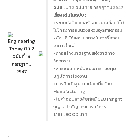
ฉบับ :
ปีที่ 2 ฉบับที่ 19 กรกฎาคม 2547
เรื่องเด่นในฉบับ :
• ระบบนั่งร้านก่อสร้าง แบบเคลื่อนที่ได้
ในโครงการถนนวงแหวนอุตสาหกรรม
• ข้อปฏิบัติและแนวทางในการรื้อถอน
อาคารใหญ่
• การสร้างมาตรฐานแห่งชาติทาง
วิศวกรรม
• สารสนเทศสนับสนุนการควบคุม
ปฏิบัติการโรงงาน
• การตื่นตัวสู่ความเป็นหนึ่งด้วย
Menufacturing
• ไขคำตอบหาวิสัยทัศน์ CEO Insight
กุญแจสำคัญแห่งการบริหาร
ราคา :
80.00 บาท