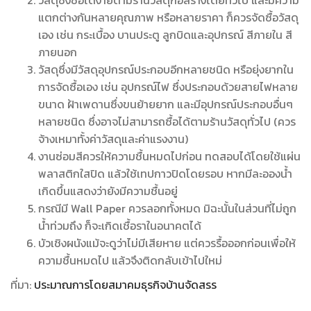
วัสดุซึ่งซื้อได้ง่ายตามร้านวัสดุก่อสร้างโดยทั่วไป และมีความ
แตกต่างกันหลายคุณภาพ หรือหลายราคา ก็ควรจัดซื้อวัสดุ
เอง เช่น กระเบื้อง บานประตู ลูกบิดและอุปกรณ์ สีภายใน สี
ภายนอก
วัสดุซึ่งมีวัสดุอุปกรณ์ประกอบอีกหลายชนิด หรือยุ่งยากใน
การจัดซื้อเอง เช่น อุปกรณ์ไฟ ซึ่งประกอบด้วยสายไฟหลาย
ขนาด ฝ้าเพดานซึ่งขนย้ายยาก และมีอุปกรณ์ประกอบอื่นๆ
หลายชนิด ซึ่งอาจไม่สามารถซื้อได้ตามร้านวัสดุทั่วไป (ควร
จ้างเหมาทั้งค่าวัสดุและค่าแรงงาน)
งานซ่อมสีควรให้ความชื้นหมดไปก่อน ทดสอบได้โดยใช้แผ่น
พลาสติกใสปิด แล้วใช้เทปกาวปิดโดยรอบ หากมีละอองน้ำ
เกิดขึ้นแสดงว่ายังมีความชื้นอยู่
กรณีมี Wall Paper ควรลอกทั้งหมด มิฉะนั้นในส่วนที่ไม่ถูก
น้ำท่วมถึง ก็จะเกิดเชื้อราในอนาคตได้
บัวเชิงผนังแม้จะดูว่าไม่มีเสียหาย แต่ควรรื้อออกก่อนเพื่อให้
ความชื้นหมดไป แล้วจึงติดกลับเข้าไปใหม่
ที่มา:
ประมาณการโดยสมาคมธุรกิจบ้านจัดสรร