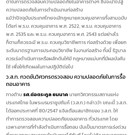
ตาในการตรวจสอบความปลอดภัยในอาคารต่างๆ ซึ่งจะนำไปสู่
ความปลอดภัยในการดำเนินงานก่อสร้าง
แม้ว่าปัจจุบันประเทศไทยจะมีกฎหมายควบคุมอาคารทั้งสามฉบับ
ได้แก่ พ.ร.บ. ควบคุมอาคาร พ.ศ. 2522, พ.ร.บ. ควบคุมอาคาร
พ.ศ. 2535 และ พ.ร.บ. ควบคุมอาคาร พ.ศ. 2543 แต่อย่างไร
ก็ตามก็ควรจะมี พ.ร.บ. ควบคุมวิชาชีพการ ก่อสร้างด้วย เพื่อยก
ระดับมาตรฐานการประกอบวิชาชีพ ในงานก่อสร้าง ทั้งนี้ รัฐบาล
ควรเร่งดำเนินการหรือผลักดันให้มี กฎหมายแม่บทที่มีผลบังคับ
ใช้ เพื่อให้เกิดผลในทางปฏิบัติต่อไป
ว.ส.ท. กวดขันวิศวกรตรวจสอบ ความปลอดภัยในการรื้อ
ถอนอาคาร
ทางด้าน
รศ.ต่อตระกูล ยมนาค
นายกวิศวกรรมสถานแห่ง
ประเทศไทย ในพระบรมราชูปถัมภ์ (ว.ส.ท.) กล่าวว่า ขณะนี้ ว.ส.ท.
ได้ออกประกาศที่ 80/2547 แจ้งเตือนสมาชิกของ ว.ส.ท. ให้
ทำการตรวจสอบความปลอดภัยของอาคาร ทั่วประเทศ โดย
เฉพาะอาคารที่กำลังดำเนินการรื้อถอน นับเป็นมาตรการเร่งด่วน
ที่ภาคเอกชนสามารถดำเนินการได้ทันที โดยไม่ต้องรอมาตรการ