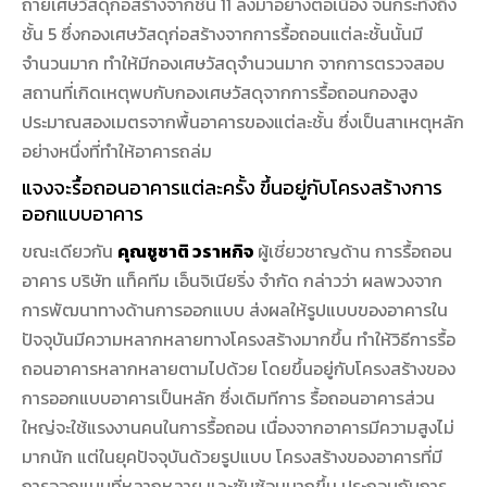
ถ่ายเศษวัสดุก่อสร้างจากชั้น 11 ลงมาอย่างต่อเนื่อง จนกระทั่งถึง
ชั้น 5 ซึ่งกองเศษวัสดุก่อสร้างจากการรื้อถอนแต่ละชั้นนั้นมี
จำนวนมาก ทำให้มีกองเศษวัสดุจำนวนมาก จากการตรวจสอบ
สถานที่เกิดเหตุพบกับกองเศษวัสดุจากการรื้อถอนกองสูง
ประมาณสองเมตรจากพื้นอาคารของแต่ละชั้น ซึ่งเป็นสาเหตุหลัก
อย่างหนึ่งที่ทำให้อาคารถล่ม
แจงจะรื้อถอนอาคารแต่ละครั้ง ขึ้นอยู่กับโครงสร้างการ
ออกแบบอาคาร
ขณะเดียวกัน
คุณชูชาติ วราหกิจ
ผู้เชี่ยวชาญด้าน การรื้อถอน
อาคาร บริษัท แท็คทีม เอ็นจิเนียริ่ง จำกัด กล่าวว่า ผลพวงจาก
การพัฒนาทางด้านการออกแบบ ส่งผลให้รูปแบบของอาคารใน
ปัจจุบันมีความหลากหลายทางโครงสร้างมากขึ้น ทำให้วิธีการรื้อ
ถอนอาคารหลากหลายตามไปด้วย โดยขึ้นอยู่กับโครงสร้างของ
การออกแบบอาคารเป็นหลัก ซึ่งเดิมทีการ รื้อถอนอาคารส่วน
ใหญ่จะใช้แรงงานคนในการรื้อถอน เนื่องจากอาคารมีความสูงไม่
มากนัก แต่ในยุคปัจจุบันด้วยรูปแบบ โครงสร้างของอาคารที่มี
การออกแบบที่หลากหลาย และซับซ้อนมากขึ้น ประกอบกับการ