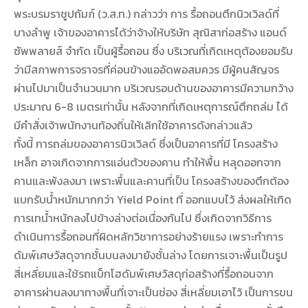
พระบรมราชูปถัมภ์ (ว.ส.ท.) กล่าวว่า การ รื้อถอนตึกนิวเวิลด์ที่
บางลำพู เจ้าของอาคารได้ว่าจ้างให้บริษัท สุณิสาก่อสร้าง แอนด์
ซัพพลายส์ จำกัด เป็นผู้รื้อถอน ซึ่ง บริเวณที่เกิดเหตุต้องยอมรับ
ว่ามีสภาพการจราจรที่ค่อนข้างแออัดพอสมควร มีผู้คนสัญจร
ผ่านไปมาเป็นจำนวนมาก บริเวณรอบด้านของอาคารมีความกว้าง
ประมาณ 6-8 เมตรเท่านั้น หลังจากที่เกิดเหตุการณ์ตึกถล่ม ได้
มีคำสั่งเจ้าพนักงานท้องถิ่นให้เลิกใช้อาคารดังกล่าวแล้ว
ทั้งนี้ การถล่มของอาคารนิวเวิลด์ ซึ่งเป็นอาคารที่มี โครงสร้าง
เหล็ก อาจเกิดจากการแอ่นตัวของคาน ทำให้พื้น หลุดออกจาก
คานและพังลงมา เพราะพื้นและคานที่เป็น โครงสร้างของตึกต้อง
แบกรับน้ำหนักมากกว่า Yield Point ที่ ออกแบบไว้ ส่งผลให้เกิด
การเทน้ำหนักลงไปข้างล่างต่อเนื่องกันไป ซึ่งเกิดจากวิธีการ
ดำเนินการรื้อถอนที่ผิดหลักวิชาการอย่างร้ายแรง เพราะทำการ
ดัมพ์เศษวัสดุจากชั้นบนลงมายังชั้นล่าง โดยการเจาะพื้นเป็นรูป
สี่เหลี่ยมและใช้รถแบ็กโฮดัมพ์เศษวัสดุก่อสร้างที่รื้อถอนจาก
อาคารผ่านลงมาทางพื้นที่เจาะเป็นช่อง สี่เหลี่ยมเอาไว้ เป็นการขน