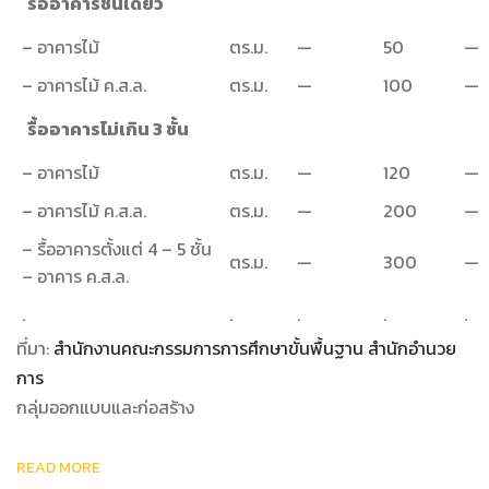
รื้ออาคารชั้นเดียว
– อาคารไม้
ตร.ม.
—
50
—
– อาคารไม้ ค.ส.ล.
ตร.ม.
—
100
—
รื้ออาคารไม่เกิน 3 ชั้น
– อาคารไม้
ตร.ม.
—
120
—
– อาคารไม้ ค.ส.ล.
ตร.ม.
—
200
—
– รื้ออาคารตั้งแต่ 4 – 5 ชั้น
ตร.ม.
—
300
—
– อาคาร ค.ส.ล.
.
.
.
.
.
ที่มา:
สำนักงานคณะกรรมการการศึกษาขั้นพื้นฐาน สำนักอำนวย
การ
กลุ่มออกแบบและก่อสร้าง
READ MORE