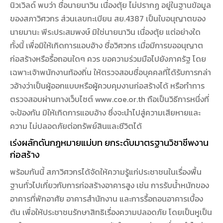
นิวเวิลด์ พบว่า ชื่อนายนาวิน เนื่องตุ้ย ไม่ปรากฏ อยู่ในฐานข้อมูล
ของสภาวิศวกร ส่วนเลขทะเบียน สย.4387 เป็นใบอนุญาตของ
นายมานะ พีระประสมพงษ์ มิใช่นายนาวิน เนื่องตุ้ย แต่อย่างใด
ทั้งนี้ เพื่อมิให้เกิดการแอบอ้าง ชื่อวิศวกร เมื่อมีการขออนุญาต
ก่อสร้างหรือรื้อถอนใดๆ ควร ขอความร่วมมือไปยังภาครัฐ โดย
เฉพาะเจ้าพนักงานท้องถิ่น ให้ตรวจสอบชื่อบุคคลที่ได้รับการกล่า
วอ้างว่าเป็นผู้ออกแบบหรือผู้ควบคุมงานก่อสร้างได้ หรือทำการ
ตรวจสอบผ่านทางเว็บไซต์ www.coe.or.th ถือเป็นวิธีการหนึ่งที่
จะป้องกัน มิให้เกิดการแอบอ้าง ซึ่งจะนำไปสู่ความเสียหายและ
ความ ไม่ปลอดภัยต่อทรัพย์สินและชีวิตได้
เร่งผลักดันกฎหมายแม่บท ยกระดับมาตรฐานวิชาชีพงาน
ก่อสร้าง
พร้อมกันนี้ สภาวิศวกรได้จัดให้ความรู้แก่ประชาชนในเรื่องพื้น
ฐานทั่วไปเกี่ยวกับการก่อสร้างอาคารสูง เช่น การรับน้ำหนักของ
อาคารที่พักอาศัย อาคารสำนักงาน และการรื้อถอนอาคารเบื้อง
ต้น เพื่อให้ประชาชนรักษาสิทธิเรื่องความปลอดภัย โดยเป็นหูเป็น