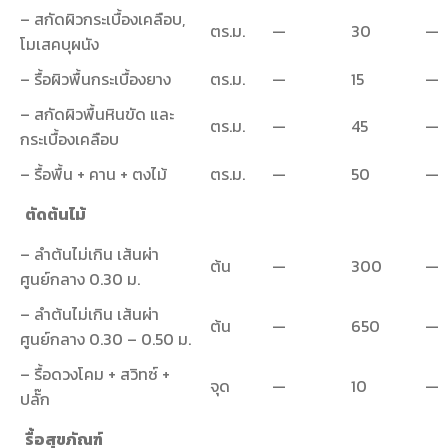
– สกัดผิวกระเบื้องเคลือบ,
ตร.ม.
—
30
—
โมเสคบุผนัง
– รื้อผิวพื้นกระเบื้องยาง
ตร.ม.
—
15
—
– สกัดผิวพื้นหินขัด และ
ตร.ม.
—
45
—
กระเบื้องเคลือบ
– รื้อพื้น + คาน + ตงไม้
ตร.ม.
—
50
—
ตัดต้นไม้
– ลำต้นไม่เกิน เส้นผ่า
ต้น
—
300
—
ศูนย์กลาง 0.30 ม.
– ลำต้นไม่เกิน เส้นผ่า
ต้น
—
650
—
ศูนย์กลาง 0.30 – 0.50 ม.
– รื้อดวงโคม + สวิทซ์ +
จุด
—
10
—
ปลั๊ก
รื้อสุขภัณฑ์