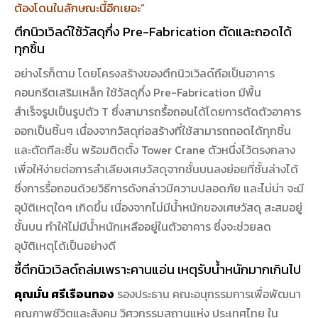
ต้องโดนในลักษณะนี้อีกเยอะ”
ตึกนิวเวิลด์ใช้วัสดุกึ่ง Pre-Fabrication ตัดและถอดได้
ทุกชิ้น
อย่างไรก็ตาม โดยโครงสร้างของตึกนิวเวิลด์ถือเป็นอาคาร
คอนกรีตเสริมเหล็ก ใช้วัสดุกึ่ง Pre-Fabrication มีพื้น
สำเร็จรูปเป็นรูปตัว T ซึ่งสามารถรื้อถอนได้โดยการตัดตัวอาคาร
ออกเป็นชิ้นๆ เนื่องจากวัสดุก่อสร้างที่ใช้สามารถถอดได้ทุกชิ้น
และตัดทีละชิ้น พร้อมติดตั้ง Tower Crane ตัวหนึ่งไว้ตรงกลาง
เพื่อให้ง่ายต่อการลำเลียงเศษวัสดุจากชั้นบนลงย่อยที่ชั้นล่างได้
ซึ่งการรื้อถอนด้วยวิธีการดังกล่าวมีความปลอดภัย และไม่น่า จะมี
อุบัติเหตุใดๆ เกิดขึ้น เนื่องจากไม่มีน้ำหนักของเศษวัสดุ สะสมอยู่
ชั้นบน ทำให้ไม่มีน้ำหนักเหลืออยู่ในตัวอาคาร ซึ่งจะช่วยลด
อุบัติเหตุได้เป็นอย่างดี
ชี้ตึกนิวเวิลด์ถล่มเพราะคานแอ่น เหตุรับน้ำหนักมากเกินไป
คุณมั่น ศรีเรือนทอง
รองประธาน คณะอนุกรรมการเพื่อพัฒนา
คุณภาพชีวิตและสังคม วิศวกรรมสถานแห่ง ประเทศไทย ใน