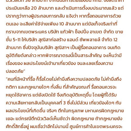
ประเมินเหลือ 20 ล้านบาท และดำเนินการตั้งงบประมาณแล้ว แต่
ปรากฏว่าทางผู้ประกอบการกลับ แจ้งว่า หากรื้อถอนอาคารด้วย
ตนเอง จะเสียค่าใช้จ่ายเพียง 10 ล้านบาท แต่ข้อเท็จจริงเท่าที่
ทราบจากเขตพระนคร บริษัท แก้วฟ้า ช็อปปิ้ง อาเขต จำกัด ขาย
ชั้น 5-11 ให้บริษัท สุณิสาก่อสร้าง แอนด์ ซัพพลายส์ จำกัด 12
ล้านบาท ซึ่งปัจจุบันบริษัท สุณิสาฯ เป็นผู้รื้อถอนอาคาร จนเกิด
อุบัติภัยดังกล่าว หากพิจารณาตรงนี้เป็นสาระสำคัญ จะเห็นว่ามี
เรื่องของ ผลประโยชน์เข้ามาเกี่ยวข้อง จนละเลยเรื่องความ
ปลอดภัย”
“คนที่มีหน้าที่รื้อ ก็รื้อโดยไม่คำนึงถึงความปลอดภัย ไม่คำนึงถึง
กติกา และกฎหมายใดๆ ทั้งสิ้น ที่สำคัญขณะที่ รื้อถอนควรจะ
หยุดใช้อาคาร แต่ยังเปิดใช้ จึงเกิดอุบัติเหตุขึ้น โดยผู้ที่ได้รับ
ความเสียหายกลับเป็นบุคคลที่ 3 ซึ่งไม่มีส่วน เกี่ยวข้องใดๆ กับ
ผลประโยชน์ที่เกิดขึ้น จริงๆ ตึกในกรุงเทพ มหานครผิดกฎหมาย
เยอะ แต่กรณีตึกนิวเวิลด์เห็นชัดว่า ผิดกฎหมาย ถ้ากฎหมายยัง
ศักดิ์สิทธิ์อยู่ ผมเชื่อว่าอีกไม่นานนี้ ศูนย์การค้าในเขตพระนครจะ