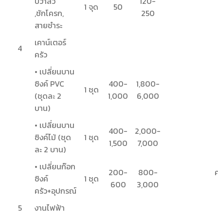
ปวาล์ว
120-
1 จุด
50
,ชักโครก,
250
สายชำระ
เคาน์เตอร์
4
ครัว
• เปลี่ยนบาน
ซิงค์ PVC
400-
1,800-
1 ชุด
(ชุดละ 2
1,000
6,000
บาน)
• เปลี่ยนบาน
400-
2,000-
ซิงค์ไม้ (ชุด
1 ชุด
1,500
7,000
ละ 2 บาน)
• เปลี่ยนก๊อก
200-
800-
ค
ซิงค์
1 ชุด
600
3,000
ครัว+อุปกรณ์
5
งานไฟฟ้า