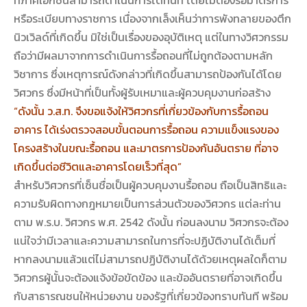
หรือระเบียบทางราชการ เนื่องจากเล็งเห็นว่าการพังทลายของตึก
นิวเวิลด์ที่เกิดขึ้น มิใช่เป็นเรื่องของอุบัติเหตุ แต่ในทางวิศวกรรม
ถือว่ามีผลมาจากการดำเนินการรื้อถอนที่ไม่ถูกต้องตามหลัก
วิชาการ ซึ่งเหตุการณ์ดังกล่าวที่เกิดขึ้นสามารถป้องกันได้โดย
วิศวกร ซึ่งมีหน้าที่เป็นทั้งผู้รับเหมาและผู้ควบคุมงานก่อสร้าง
“ดังนั้น ว.ส.ท. จึงขอแจ้งให้วิศวกรที่เกี่ยวข้องกับการรื้อถอน
อาคาร ได้เร่งตรวจสอบขั้นตอนการรื้อถอน ความแข็งแรงของ
โครงสร้างในขณะรื้อถอน และมาตรการป้องกันอันตราย ที่อาจ
เกิดขึ้นต่อชีวิตและอาคารโดยเร็วที่สุด”
สำหรับวิศวกรที่เซ็นชื่อเป็นผู้ควบคุมงานรื้อถอน ถือเป็นสิทธิและ
ความรับผิดทางกฎหมายเป็นการส่วนตัวของวิศวกร แต่ละท่าน
ตาม พ.ร.บ. วิศวกร พ.ศ. 2542 ดังนั้น ก่อนลงนาม วิศวกรจะต้อง
แน่ใจว่ามีเวลาและความสามารถในการที่จะปฏิบัติงานได้เต็มที่
หากลงนามแล้วแต่ไม่สามารถปฏิบัติงานได้ด้วยเหตุผลใดก็ตาม
วิศวกรผู้นั้นจะต้องแจ้งข้อขัดข้อง และข้ออันตรายที่อาจเกิดขึ้น
กับสาธารณชนให้หน่วยงาน ของรัฐที่เกี่ยวข้องทราบทันที พร้อม