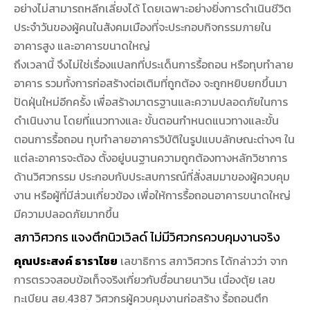
อย่างไม่สามารถหลีกเลี่ยงได้ โดยเฉพาะอย่างยิ่งการดำเนินชีวิต
ประจำวันของผู้คนในสังคมเมืองที่จะประกอบกิจกรรมภายใน
อาคารสูง และอาคารขนาดใหญ่
ถึงเวลานี้ จึงไม่ใช่เรื่องแปลกที่ประเด็นการรื้อถอน หรือทุบทำลาย
อาคาร รวมทั้งการก่อสร้างต่อเติมที่ถูกต้อง จะถูกหยิบยกขึ้นมา
ปัดฝุ่นใหม่อีกครั้ง เพื่อสร้างมาตรฐานและความปลอดภัยในการ
ดำเนินงาน โดยที่แนวทางและ ขั้นตอนกำหนดแนวทางและขั้น
ตอนการรื้อถอน ทุบทำลายอาคารวิบัติในรูปแบบลักษณะต่างๆ ใน
แต่ละอาคารจะต้อง ตั้งอยู่บนฐานความถูกต้องทางหลักวิชาการ
ด้านวิศวกรรม ประกอบกับประสบการณ์ที่สั่งสมมาของผู้ควบคุม
งาน หรือผู้ที่มีส่วนเกี่ยวข้อง เพื่อให้การรื้อถอนอาคารขนาดใหญ่
มีความปลอดภัยมากขึ้น
สภาวิศวกร แจงตึกนิวเวิลด์ ไม่มีวิศวกรควบคุมงานจริง
คุณประสงค์ ธาราไชย
เลขาธิการ สภาวิศวกร ได้กล่าวว่า จาก
การตรวจสอบข้อเท็จจริงเกี่ยวกับชื่อนายนาวิน เนื่องตุ้ย เลข
ทะเบียน สย.4387 วิศวกรผู้ควบคุมงานก่อสร้าง รื้อถอนตึก