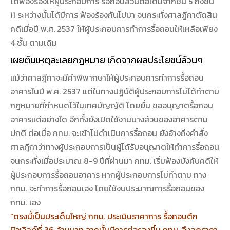
ได้ฟ้องร้องให้ผู้ประกอบการ รื้อถอนส่วนต่อเติมจากชั้น 5 ถึงชั้น
11 ระหว่างนั้นได้มีการ ฟ้องร้องกันไปมา จนกระทั่งศาลฎีกาตัดสิน
คดีเมื่อปี พ.ศ. 2537 ให้ผู้ประกอบการทำการรื้อถอนให้เหลือเพียง
4 ชั้น ตามเดิม
เผยต้นเหตุละเลยกฎหมาย เกิดจากผลประโยชน์ล้วนๆ
แม้ว่าศาลฎีกาจะมีคำพิพากษาให้ผู้ประกอบการทำการรื้อถอน
อาคารในปี พ.ศ. 2537 แต่ในทางปฏิบัติผู้ประกอบการไม่ได้ทำตาม
กฎหมายที่กำหนดไว้ในเทศบัญญัติ โดยยื่น ขออนุญาตรื้อถอน
อาคารแต่อย่างใด อีกทั้งยังเปิดใช้งานบางส่วนของอาคารตาม
ปกติ ต่อเมื่อ กทม. จะเข้าไปดำเนินการรื้อถอน ยังอ้างถึงคำสั่ง
ศาลฎีกาว่าทางผู้ประกอบการเป็นผู้ได้รับอนุญาตให้ทำการรื้อถอน
จนกระทั่งเมื่อประมาณ 8-9 ปีที่ผ่านมา กทม. เริ่มฟ้องบังคับคดีให้
ผู้ประกอบการรื้อถอนอาคาร หากผู้ประกอบการไม่ทำตาม ทาง
กทม. จะทำการรื้อถอนเอง โดยใช้งบประมาณการรื้อถอนของ
กทม. เอง
“ตรงนี้เป็นประเด็นใหญ่ กทม. ประเมินราคาการ รื้อถอนตึก
นิวเวิลด์ที่ 36 ล้านบาท จากนั้นมีการต่อรองขึ้น กทม. จึงลดราคา