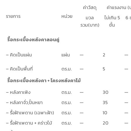
ค่าวัสดุ
ค่าแรงงาน (
รายการ
หน่วย
มวล
ไม่เกิน 5
6 ช
รวม(บาท)
ชั้น
รื้อกระเบื้องหลังคาลอนคู่
– คิดเป็นแผ่น
แผ่น
—
2
—
– คิดเป็นพื้นที่
ตร.ม.
—
5
—
รื้อกระเบื้องหลังคา + โครงหลังคาไม้
– หลังคาเพิง
ตร.ม.
—
30
—
– หลังคาจั่ว,ปั้นหยา
ตร.ม.
—
35
—
– รื้อฝ้าเพดาน (เฉพาะฝ้า)
ตร.ม.
—
10
—
– รื้อฝ้าเพดาน + คร่าวไม้
ตร.ม.
—
20
—