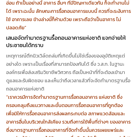
อ่อน ถ้าเป็นอย่างนี้ อาคาร อื่นๆ ที่มีปัญหาเดียวกัน ก็จะทำงานไม่
ได้ เพราะฉะนั้น ลักษณะการรื้อถอนอาคารแบบนี้ ควรที่จะระงับการ
ใช้ อาคารเลย ข้างล่างนี้ก็ห้ามด้วย เพราะถือว่าเป็นอาคาร ไม่
ปลอดภัย”
เสนอจัดทำมาตรฐานรื้อถอนอาคารแห่งชาติ แจกจ่ายให้
ประชาชนได้ทราบ
เหตุการณ์ตึกนิวเวิล์ดถล่มที่เกิดขึ้นไม่ใช่เรื่องของอุบัติเหตุแต่
อย่างใด เพราะเป็นเรื่องที่สามารถป้องกันได้ ซึ่ง ว.ส.ท. ในฐานะ
องค์กรเพื่อส่งเสริมวิชาชีพวิศวกร ถือเป็นหน้าที่ที่จะต้องเข้ามา
ดูแลและรับผิดชอบ และเห็นว่าถึงเวลาแล้วที่จะจัดทำมาตรฐานรื้อ
ถอนอาคารแห่งชาติ
“เราควรมีการจัดทำมาตรฐานการรื้อถอนอาคาร แห่งชาติ ซึ่ง
ครอบคลุมถึงแนวทางและขั้นตอนการรื้อถอนอาคารที่ถูกต้อง
เพื่อมิให้การรื้อถอนอาคารส่งผลกระทบต่อ สภาพแวดล้อมและ
อาคารอื่นในบริเวณใกล้เคียง รวมถึงการใช้พื้นที่ต่างๆ ของอาคาร
ซึ่งมาตรฐานการรื้อถอนอาคารที่จัดทำขึ้นนั้นควรเผยแพร่และ