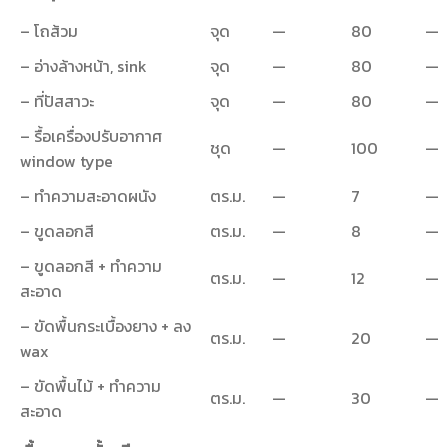
– โถส้วม
จุด
—
80
—
– อ่างล้างหน้า, sink
จุด
—
80
—
– ที่ปัสสาวะ
จุด
—
80
—
– รื้อเครื่องปรับอากาศ
ชุด
—
100
—
window type
– ทำความสะอาดผนัง
ตร.ม.
—
7
—
– ขูดลอกสี
ตร.ม.
—
8
—
– ขูดลอกสี + ทำความ
ตร.ม.
—
12
—
สะอาด
– ขัดพื้นกระเบื้องยาง + ลง
ตร.ม.
—
20
—
wax
– ขัดพื้นไม้ + ทำความ
ตร.ม.
—
30
—
สะอาด