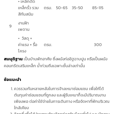
• เหล็กดัด
เหล็กรั้ว รวม
ตรม.
50-65
35-50
85-115
สีกันสนิม
งานฝ้า
9
เพดาน
• วัสดุ +
ค่าแรง + รื้อ
ตรม.
300
โครง
สมมุติฐาน
เป็นบ้านพักอาศัย ซึ่งผนังก่ออิฐฉาบปูน หรือเป็นผนัง
คอนกรีตเสริมเหล็ก น้ำท่วมถึงเฉพาะชั้นล่างเท่านั้น
ข้อแนะนำ
ควรรวมกันหลายหลังในการจ้างเหมาซ่อมแซม เพื่อให้ได้
ต้นทุนค่าซ่อมแซมที่ถูกลง และผู้รับเหมาก็จะมีปริมาณงาน
เพียงพอ ต่อค่าใช้จ่ายในการเดินทาง หรือจัดหาที่พักบริเวณ
ใกล้เคียง